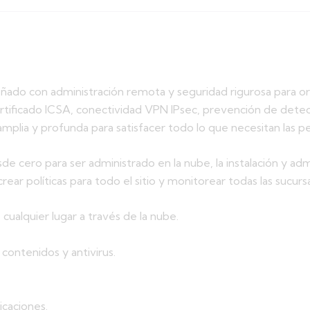
do con administración remota y seguridad rigurosa para orga
tificado ICSA, conectividad VPN IPsec, prevención de detecció
amplia y profunda para satisfacer todo lo que necesitan las
cero para ser administrado en la nube, la instalación y admi
ear políticas para todo el sitio y monitorear todas las sucurs
ualquier lugar a través de la nube.
 contenidos y antivirus.
icaciones.