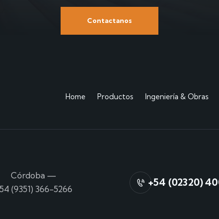
Contactanos
Home
Productos
Ingeniería & Obras
Córdoba
—
+54 (02320) 4
54 (9351) 366-5266