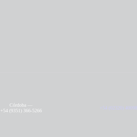
Córdoba
—
+54 (02320) 4009
+54 (9351) 366-5266